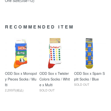
One Size(US8~12)
RECOMMENDED ITEM
ODD Sox x Monopol
ODD Sox x Twister
ODD Sox x Spam S
y Pieces Socks / Mu
Colors Socks / Whit
plit Socks / Blue
lti
e x Multi
SOLD OUT
2,200円(税込)
SOLD OUT