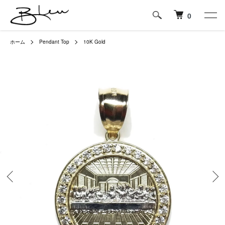
0
ホーム
Pendant Top
10K Gold