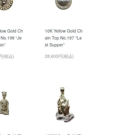
low Gold Ch
10K Yellow Gold Ch
 No.198 “Je
ain Top No.197 “La
in”
st Supper”
0円(税込)
28,600円(税込)