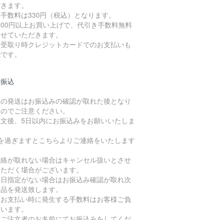
だきます。
手数料は330円（税込）となります。
,000円以上お買い上げで、代引き手数料無料
させていただきます。
品受取り時クレジットカードでのお支払いも
能です。
行振込
品の発送はお振込みの確認が取れた後となり
すのでご注意ください。
注文後、5日以内にお振込みをお願いいたしま
。
日を過ぎますとこちらよりご連絡をいたします
、
連絡が取れない場合はキャンセル扱いとさせ
いただく場合がございます。
着日指定がない場合はお振込み確認が取れ次
商品を発送致します。
金お支払い時に発生する手数料はお客様ご負
願います。
ずご注文者のお名前にてお振込みをしてくだ