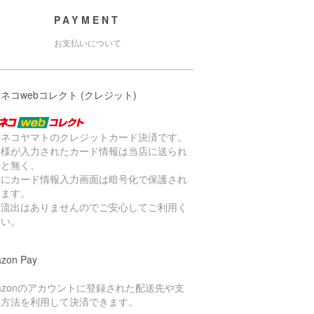
PAYMENT
お支払いについて
ネコwebコレクト (クレジット)
ロネコヤマトのクレジットカード決済です。
客様が入力されたカード情報は当店に送られ
こと無く、
らにカード情報入力画面は暗号化
で保護され
います。
報流出はありませんのでご安心してご利用く
さい。
zon Pay
azonのアカウントに登録された配送先や支
い方法を利用して決済できます。