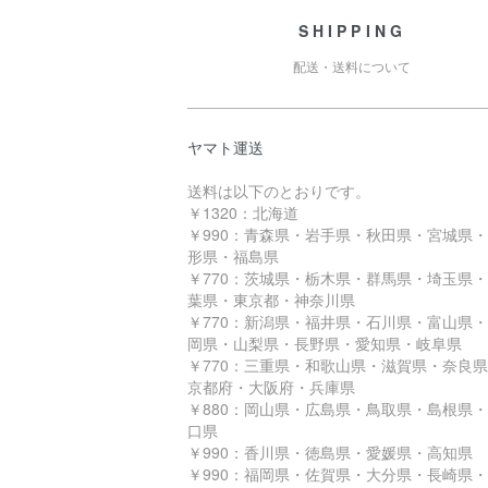
SHIPPING
配送・送料について
ヤマト運送
送料は以下のとおりです。
￥1320：北海道
￥990：青森県・岩手県・秋田県・宮城県
形県・福島県
￥770：茨城県・栃木県・群馬県・埼玉県
葉県・東京都・神奈川県
￥770：新潟県・福井県・石川県・富山県
岡県・山梨県・長野県・愛知県・岐阜県
￥770：三重県・和歌山県・滋賀県・奈良
京都府・大阪府・兵庫県
￥880：岡山県・広島県・鳥取県・島根県
口県
￥990：香川県・徳島県・愛媛県・高知県
￥990：福岡県・佐賀県・大分県・長崎県