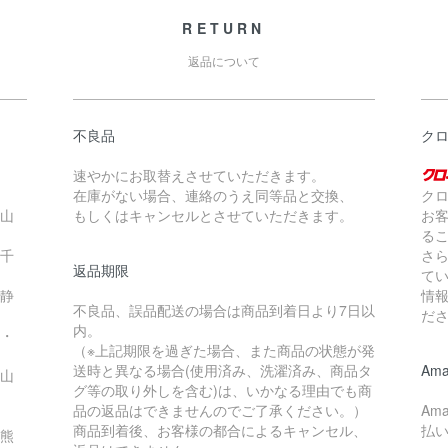
RETURN
返品について
不良品
クロ
速やかにお取替えさせていただきます。
在庫がない場合、連絡のうえ同等品と交換、
ク
・山
もしくはキャンセルとさせていただきます。
お
る
・千
さ
返品期限
て
・静
情
不良品、誤品配送の場合は商品到着日より7日以
だ
内。
県・
（※上記期限を過ぎた場合、また商品の状態が発
送時と異なる場合(使用済み、洗濯済み、商品タ
Ama
・山
グ等の取り外しを含む)は、いかなる理由でも商
品の返品はできませんのでご了承ください。）
Am
商品到着後、お客様の都合によるキャンセル、
払
・熊