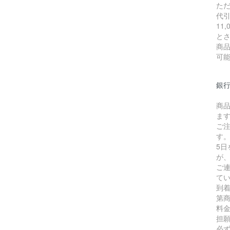
た
代引
11
と
商
可
銀
商
ま
ご
す
5
が
ご
て
到
第
料
担
必