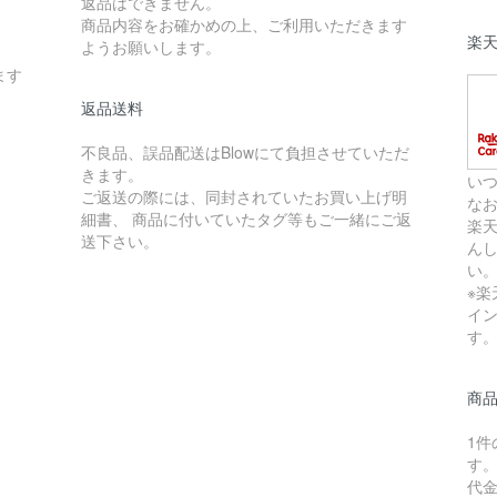
返品はできません。
商品内容をお確かめの上、ご利用いただきます
楽
ようお願いします。
ます
返品送料
不良品、誤品配送はBlowにて負担させていただ
きます。
い
ご返送の際には、同封されていたお買い上げ明
な
細書、 商品に付いていたタグ等もご一緒にご返
楽
送下さい。
ん
い
※
イ
す
商
1
す
代