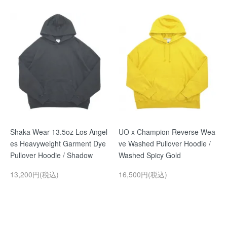
Shaka Wear 13.5oz Los Angel
UO x Champion Reverse Wea
es Heavyweight Garment Dye
ve Washed Pullover Hoodie /
Pullover Hoodie / Shadow
Washed Spicy Gold
13,200円(税込)
16,500円(税込)