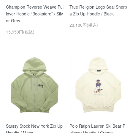
Champion Reverse Weave Pul
True Religion Logo Seal Sherp
lover Hoodie “Bookstore” / Silv
a Zip Up Hoodie / Black
er Grey
23,100円(税込)
15,950円(税込)
Stussy Stock New York Zip Up
Polo Ralph Lauren Ski Bear P
Hoodie / Moss
ullover Hoodie / Cream