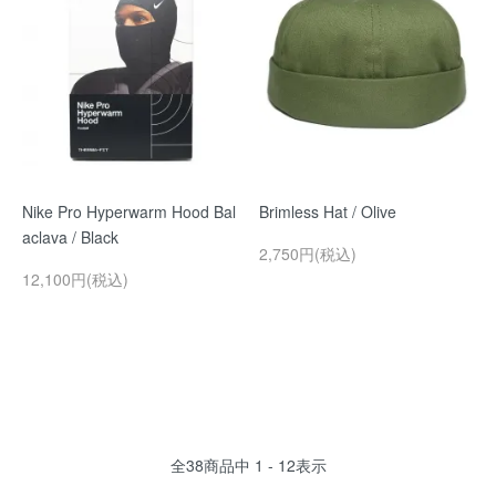
Nike Pro Hyperwarm Hood Bal
Brimless Hat / Olive
aclava / Black
2,750円(税込)
12,100円(税込)
全
38
商品中
1 - 12
表示